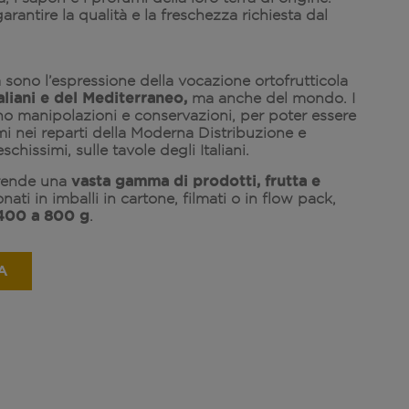
arantire la qualità e la freschezza richiesta dal
a sono l’espressione della vocazione ortofrutticola
aliani e del Mediterraneo,
ma anche del mondo. I
o manipolazioni e conservazioni, per poter essere
mi nei reparti della Moderna Distribuzione e
eschissimi, sulle tavole degli Italiani.
vasta gamma di prodotti, frutta e
rende una
onati in imballi in cartone, filmati o in flow pack,
400 a 800 g
.
A