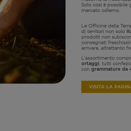
Solo così è possibile g
mercato odierno.
Le Officine della Terr
It
di territori non solo
prodotti non subiscon
consegnati freschissi
arrivare, altrettanto fr
L’assortimento comp
ortaggi
, tutti confezi
grammature da 
con
VISITA LA PAGIN