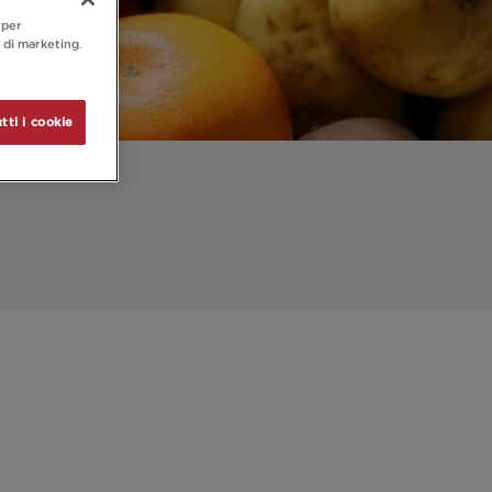
 per
à di marketing.
tti i cookie