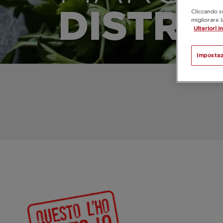
DISTRIB
Cliccando s
migliorare l
Ulteriori i
Impostaz