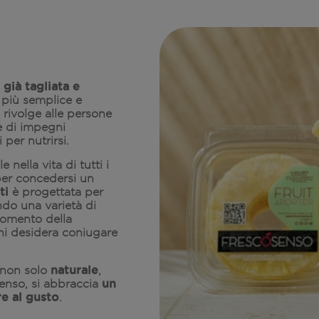
 già tagliata e
e più semplice e
i rivolge alle persone
e di impegni
 per nutrirsi.
nella vita di tutti i
 per concedersi un
ti
è progettata per
ndo una varietà di
momento della
chi desidera coniugare
naturale
 non solo
,
un
enso, si abbraccia
e al gusto
.