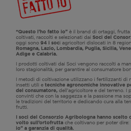
“Questo l’ho fatto io”
è il brand di ortaggi, frutt
Soci del Consor
coltivati, raccolti e selezionati dai
94 i soc
oggi sono
i agricoltori dislocati in 8 region
Romagna, Lazio, Lombardia, Puglia, Sicilia, Vene
Adige e Calabria.
I prodotti coltivati dai Soci vengono raccolti a man
loro stagionalità, per garantire al consumatore bon
I metodi di coltivazione utilizzano i fertilizzanti di
tecniche agronomiche innovative per
insetti utili e
del consumatore,
dell’agricoltore e del terreno. I
convinti che con la saggezza e la passione ma sop
le tradizioni del territorio e dedicando cura alla t
frutti.
I soci del Consorzio Agribologna hanno scelto d
volto sull’ortofrutta
che coltivano per poter dire:
io” a garanzia di qualità.