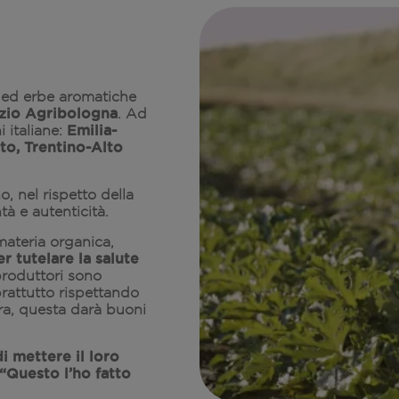
a ed erbe aromatiche
zio Agribologna
. Ad
Emilia-
i italiane:
to, Trentino-Alto
o, nel rispetto della
tà e autenticità.
 materia organica,
 tutelare la salute
 produttori sono
rattutto rispettando
erra, questa darà buoni
i mettere il loro
“Questo l’ho fatto