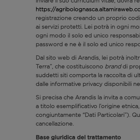
inviare il suo curriculum vitae, dovrà 
https://agribolognasca.altamiraweb.c
registrazione creando un proprio codi
ai servizi protetti. Lei potrà in ogni
ogni modo il solo ed unico responsabi
password e ne è il solo ed unico respo
Dal sito web di Arandis, lei potrà inolt
Terra”, che costituiscono
brand
di pro
suddetti siti comporta la raccolta di u
dalle informative privacy disponibili nei
Si precisa che Arandis la invita a comun
a titolo esemplificativo l’origine etnic
congiuntamente “Dati Particolari”). Qu
cancellazione.
Base giuridica del trattamento