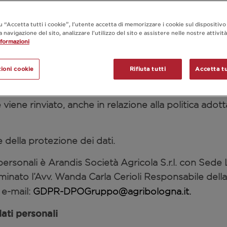
si degli artt. 13 e seguenti del Regolamento General
per spiegarle come trattiamo i suoi dati personali fo
u “Accetta tutti i cookie”, l'utente accetta di memorizzare i cookie sul dispositivo
a navigazione del sito, analizzare l'utilizzo del sito e assistere nelle nostre attivit
nformazioni
ltri eventuali siti consultati dall’utente tramite col
ioni cookie
Rifiuta tutti
Accetta tu
un altro sito non implica approvazione o accettazione
e viene rinviato, anche in relazione alla politica adot
 della protezione dei dati.
 personali è Arandis Società Agricola S.r.l. con Sed
ominato l’Avv. Wanda Carla Cerioli Responsabile dell
o e-mail:
GDPR-DPOGruppo@agribologna.it.
ati personali