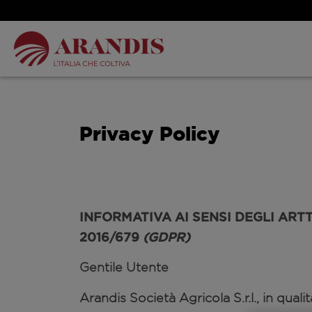
Privacy Policy
INFORMATIVA AI SENSI DEGLI ART
2016/679
(GDPR)
Gentile Utente
Arandis Società Agricola S.r.l., in quali