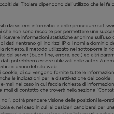
olti dal Titolare dipendono dall’utilizzo che lei fa d
siti dai sistemi informatici e dalle procedure soft
oni che non sono raccolte per permettere una success
i ricavare informazioni statistiche anonime sull’uso d
 dati rientrano gli indirizzi IP o i nomi a dominio de
lla richiesta, il metodo utilizzato nel sottoporre la ri
ita dal server (buon fine, errore, ecc.) ed altri parame
i dati potrebbero essere utilizzati dalle autorità co
atici ai danni del sito web.
di cookie, di cui vengono fornite tutte le informazioni 
che le indicazioni per la disattivazione dei cookie.
e-mail nel caso in cui faccia richiesta di informazioni
 e-mail di contatto che troverà nella sezione “Contatt
 noi”, potrà prendere visione delle posizioni lavorat
la e, nel caso in cui lei desideri candidarsi per un