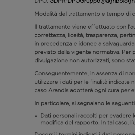
DPO:
GDPR-DPOGruppo@agribologna.
Modalità del trattamento e tempo di 
Il trattamento viene effettuato con l'aus
correttezza, liceità, trasparenza, pert
in precedenza e idonee a salvaguardare l
previsto dalla vigente normativa. Per p
divulgazione non autorizzati, sono sta
Conseguentemente, in assenza di norm
utilizzare i dati per le finalità indica
caso Arandis adotterà ogni cura per ev
In particolare, si segnalano le seguent
Dati personali raccolti per evadere le
modifica del rapporto. In tal caso, l
Decorsi i termini indicati i dati person