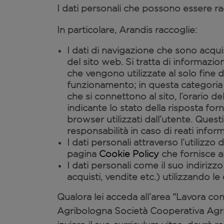
I dati personali che possono essere racc
In particolare, Arandis raccoglie:
I dati di navigazione che sono acqui
del sito web. Si tratta di informazi
che vengono utilizzate al solo fine d
funzionamento; in questa categoria di
che si connettono al sito, l’orario de
indicante lo stato della risposta forn
browser utilizzati dall’utente. Quest
responsabilità in caso di reati inform
I dati personali attraverso l’utilizzo 
pagina
Cookie Policy
che fornisce an
I dati personali come il suo indirizzo 
acquisti, vendite etc.) utilizzando le
Qualora lei acceda all’area “Lavora con
Agribologna Società Cooperativa Agrico