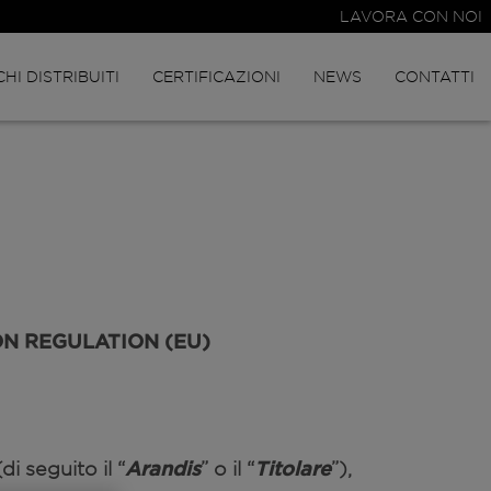
LAVORA CON NOI
HI DISTRIBUITI
CERTIFICAZIONI
NEWS
CONTATTI
ON REGULATION (EU)
Arandis
Titolare
di seguito il “
” o il “
”),