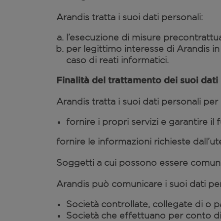
Arandis tratta i suoi dati personali:
l’esecuzione di misure precontrattuali
per legittimo interesse di Arandis i
caso di reati informatici.
Finalità del trattamento dei suoi dati
Arandis tratta i suoi dati personali per 
fornire i propri servizi e garantire 
fornire le informazioni richieste dall’ut
Soggetti a cui possono essere comunica
Arandis può comunicare i suoi dati per
Società controllate, collegate di o
Società che effettuano per conto di 